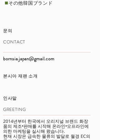
​◼️
その他韓国ブランド
문의
​CONTACT
bornsia.japan@gmail.com
본시아 재팬 소개
인사말
GREETING​
2014년부터 한국에서 오리지널 브랜드 화장
품의 제조•판매를 시작해 온라인•오프라인에
의한 마케팅을 실시해 왔습니다.
현재 시장은 급속한 물류의 발달로 월경 EC의